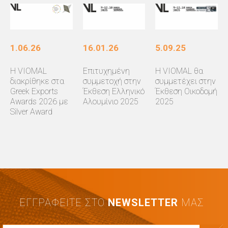
1.06.26
16.01.26
5.09.25
Η VIOMAL
Επιτυχημένη
Η VIOMAL θα
διακρίθηκε στα
συμμετοχή στην
συμμετέχει στην
Greek Exports
Έκθεση Ελληνικό
Έκθεση Οικοδομή
Awards 2026 με
Αλουμίνιο 2025
2025
Silver Award
ΕΓΓΡΑΦΕΙΤΕ ΣΤΟ
ΝΕWSLETTER
ΜΑΣ